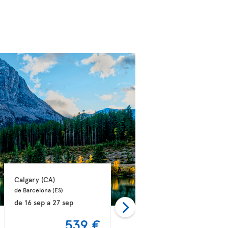
Calgary 
(CA)
Halifax 
(CA)
de Barcelona 
(ES)
de Málaga 
(ES)
de
16 sep
a
27 sep
de
06 dic
a
15 dic
539 €
540 €