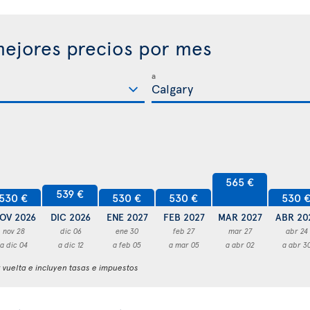
ejores precios por mes
a
565 €
539 €
530 €
530 €
530 €
530 
OV 2026
DIC 2026
ENE 2027
FEB 2027
MAR 2027
ABR 20
nov 28
dic 06
ene 30
feb 27
mar 27
abr 24
a dic 04
a dic 12
a feb 05
a mar 05
a abr 02
a abr 3
y vuelta e incluyen tasas e impuestos