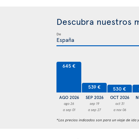
Descubra nuestros m
De
645 €
539 €
530 €
AGO 2026
SEP 2026
OCT 2026
N
ago 26
sep 19
oct 31
a sep 01
a sep 27
a nov 06
*Los precios indicados son para un viaje de ida 