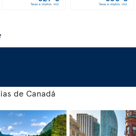
Tasas e imptos. incl.
Tasas e imptos. incl.
?
cias de Canadá