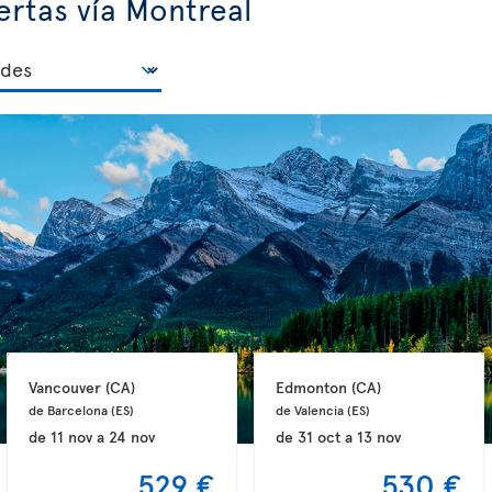
ertas vía Montreal
Vancouver 
(CA)
Edmonton 
(CA)
de Barcelona 
(ES)
de Valencia 
(ES)
de
11 nov
a
24 nov
de
31 oct
a
13 nov
529 €
530 €