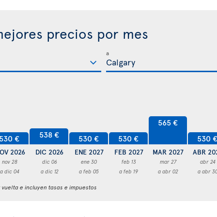
ejores precios por mes
a
565 €
538 €
530 €
530 €
530 €
530 
OV 2026
DIC 2026
ENE 2027
FEB 2027
MAR 2027
ABR 20
nov 28
dic 06
ene 30
feb 13
mar 27
abr 24
a dic 04
a dic 12
a feb 05
a feb 19
a abr 02
a abr 3
y vuelta e incluyen tasas e impuestos