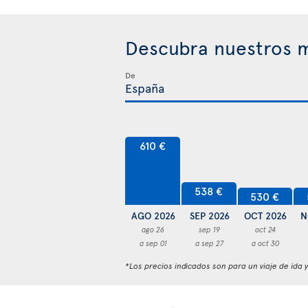
Descubra nuestros m
De
610 €
538 €
530 €
AGO 2026
SEP 2026
OCT 2026
N
ago 26
sep 19
oct 24
a sep 01
a sep 27
a oct 30
*Los precios indicados son para un viaje de ida 