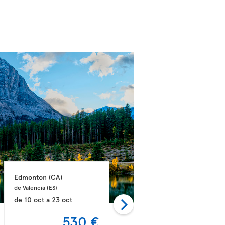
Edmonton 
(CA)
Calgary 
(CA)
de Valencia 
(ES)
de Barcelona 
(ES)
de
10 oct
a
23 oct
de
12 sep
a
22 sep
530 €
538 €