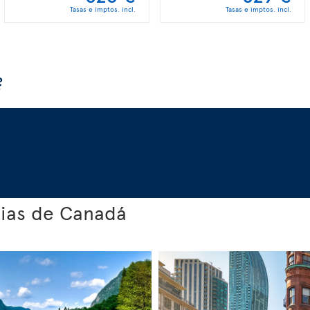
Tasas e imptos. incl.
Tasas e imptos. incl.
?
cias de Canadá