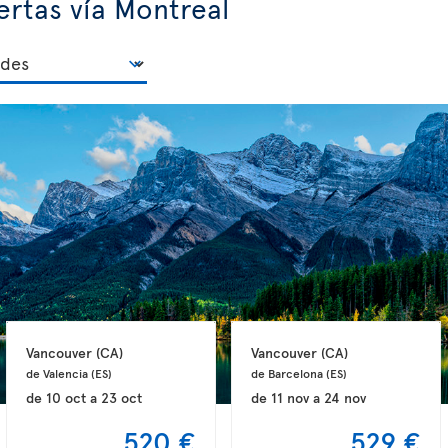
ertas vía Montreal
Vancouver 
(CA)
Vancouver 
(CA)
de Valencia 
(ES)
de Barcelona 
(ES)
de
10 oct
a
23 oct
de
11 nov
a
24 nov
520 €
529 €