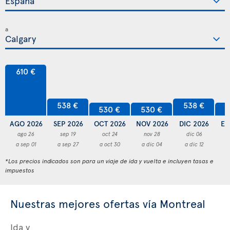
a
610 €
538 €
538 €
530 €
530 €
5
AGO 2026
SEP 2026
OCT 2026
NOV 2026
DIC 2026
EN
ago 26
sep 19
oct 24
nov 28
dic 06
a sep 01
a sep 27
a oct 30
a dic 04
a dic 12
a
*Los precios indicados son para un viaje de ida y vuelta e incluyen tasas e
impuestos
Nuestras mejores ofertas vía Montreal
Ida y