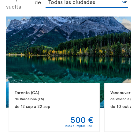
de
vuelta
Toronto 
(CA)
Vancouver 
(C
de Barcelona 
(ES)
de Valencia 
(ES)
de
12 sep
a
22 sep
de
10 oct
a
2
500 €
Tasas e imptos. incl.