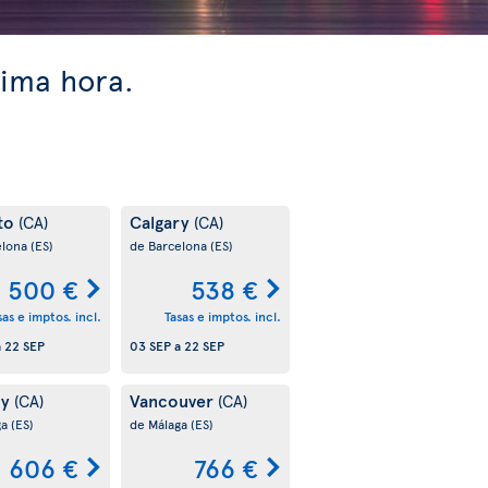
tima hora.
to
Calgary
(CA)
(CA)
elona
(ES)
de Barcelona
(ES)
500 €
538 €
sas e imptos. incl.
Tasas e imptos. incl.
a
22 SEP
03 SEP
a
22 SEP
ry
Vancouver
(CA)
(CA)
ga
(ES)
de Málaga
(ES)
606 €
766 €