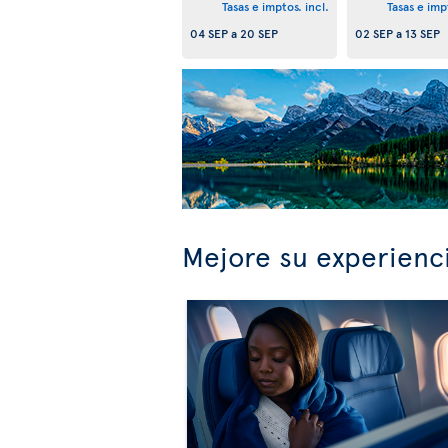
Tasas e imptos. incl.
Tasas e impt
04 SEP
a
20 SEP
02 SEP
a
13 SEP
Mejore su experienc