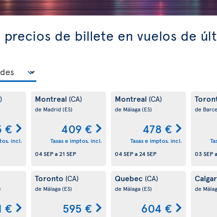
precios de billete en vuelos de úl
Montreal
Montreal
Toron
)
(CA)
(CA)
de Madrid
(ES)
de Málaga
(ES)
de Barc
 €
409 €
478 €
os. incl.
Tasas e imptos. incl.
Tasas e imptos. incl.
Ta
04 SEP
a
21 SEP
04 SEP
a
24 SEP
03 SEP
Toronto
Quebec
Calga
(CA)
(CA)
)
de Málaga
(ES)
de Málaga
(ES)
de Mála
1 €
595 €
604 €