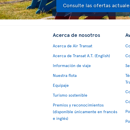
Consulte las ofertas actuale
Acerca de nosotros
Av
Acerca de Air Transat
Co
Acerca de Transat A.T. (English)
Co
Información de viaje
Se
Nuestra flota
Té
Tr
Equipaje
Co
Turismo sostenible
Co
Premios y reconocimientos
Po
(disponible únicamente en francés
e inglés)
Po