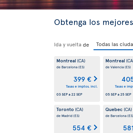
Obtenga los mejores 
Ida y vuelta
de
Montreal
Montreal
(CA)
(CA
de Barcelona
(ES)
de Valencia
(ES)
399 €
405
Tasas e imptos. incl.
Tasas e impt
03 SEP
a
22 SEP
05 SEP
a
25 SEP
Toronto
Quebec
(CA)
(CA)
de Madrid
(ES)
de Barcelona
(ES
554 €
58