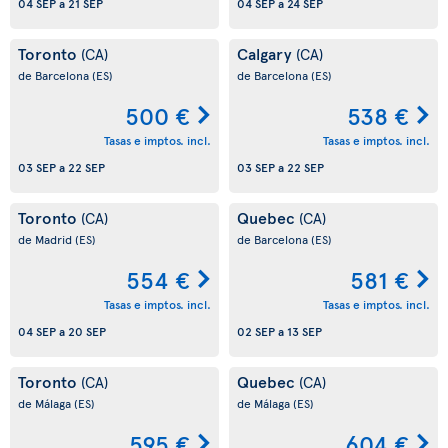
04 SEP
a
21 SEP
04 SEP
a
24 SEP
Toronto
Calgary
(CA)
(CA)
de Barcelona
(ES)
de Barcelona
(ES)
500 €
538 €
Tasas e imptos. incl.
Tasas e imptos. incl.
03 SEP
a
22 SEP
03 SEP
a
22 SEP
Toronto
Quebec
(CA)
(CA)
de Madrid
(ES)
de Barcelona
(ES)
554 €
581 €
Tasas e imptos. incl.
Tasas e imptos. incl.
04 SEP
a
20 SEP
02 SEP
a
13 SEP
Toronto
Quebec
(CA)
(CA)
de Málaga
(ES)
de Málaga
(ES)
595 €
604 €