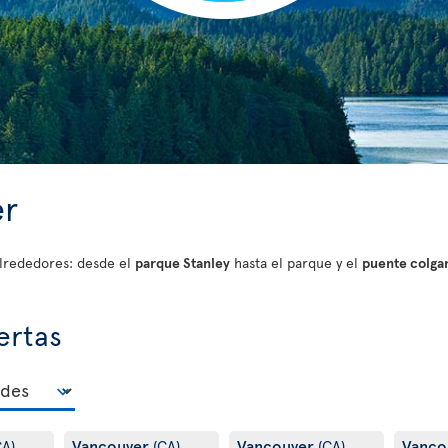
er
lrededores: desde el
parque Stanley
hasta el parque y el
puente colga
ertas
Vancouver
Vancouver
Vanco
CA)
(CA)
(CA)