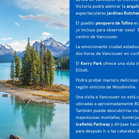
Victoria podrá admirar la
arquit
espectaculares
jardines Butcha
El pueblo
pesquero de Tofino
es
¡o incluso para observar osos! 
centro de Vancouver.
La emocionante ciudad estado
dos horas de Vancouver en coc
El
Kerry Park
ofrece una vista i
Elliott.
Podrá probar marisco delicioso 
región vinícola de Woodinville.
Una visita a Vancouver no está 
ubicadas a aproximadamente 800
También puede descubrirlas vía 
majestuosas montañas. Sumérjase
Icefields Parkway
y diríjase hac
para después ir a las cataratas