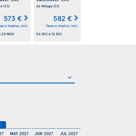
id
(ES)
de Málaga
(ES)
573 €
582 €
sas e imptos. incl.
Tasas e imptos. incl.
a
25 NOV
06 DIC
a
12 DIC
€
27
MAY 2027
JUN 2027
JUL 2027