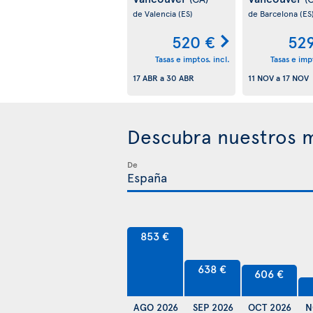
de Valencia
(ES)
de Barcelona
(ES
520 €
52
Tasas e imptos. incl.
Tasas e impt
17 ABR
a
30 ABR
11 NOV
a
17 NOV
Descubra nuestros m
De
853 €
638 €
606 €
AGO 2026
SEP 2026
OCT 2026
N