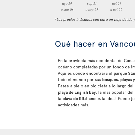
ago 29
sep 21
oct 21
a sep 06
a sep 27
a oct 29
*Los precios indicados son para un viaje de ida 
Qué hacer en Vanco
En la provincia más occidental de Canad
océano completadas por un fondo de i
Aquí es donde encontrará el
parque Sta
todo el mundo por sus
bosques
,
playas 
Pasee a pie o en bicicleta a lo largo de
playa de English Bay
, la más popular del 
la
playa de Kitsilano
es la ideal. Puede j
actividades más.