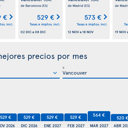
)
de Barcelona
(ES)
de Madrid
(ES)
de Madr
9 €
529 €
573 €
os. incl.
Tasas e imptos. incl.
Tasas e imptos. incl.
Ta
02 DIC
a
08 DIC
12 NOV
a
18 NOV
19 NOV
ejores precios por mes
a
564 €
529 €
529 €
529 €
529 €
520 
OV 2026
DIC 2026
ENE 2027
FEB 2027
MAR 2027
ABR 20