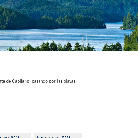
nte de Capilano
, pasando por las playas
uver
Vancouver
(CA)
(CA)