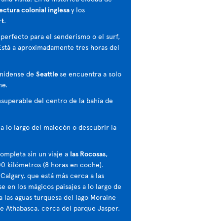
ectura colonial inglesa
y los
rt
.
 perfecto para el senderismo o el surf,
Está a aproximadamente tres horas del
unidense de
Seattle
se encuentra a solo
he.
nsuperable del centro de la bahía de
a lo largo del malecón o descubrir la
completa sin un viaje a
las Rocosas
,
 kilómetros (8 horas en coche).
Calgary, que está más cerca a las
 en los mágicos paisajes a lo largo de
ia las aguas turquesa del lago Moraine
 de Athabasca, cerca del parque Jasper.