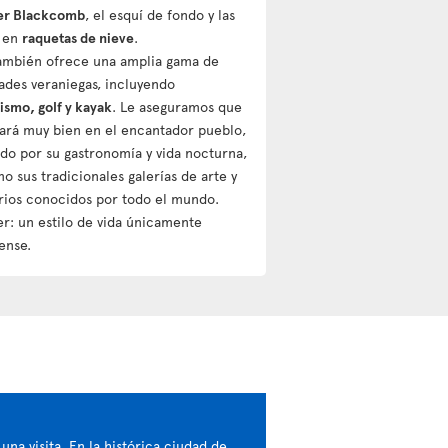
er Blackcomb
, el esquí de fondo y las
s en
raquetas de nieve
.
ambién ofrece una amplia gama de
dades veraniegas, incluyendo
ismo, golf y kayak
. Le aseguramos que
sará muy bien en el encantador pueblo,
do por su gastronomía y vida nocturna,
o sus tradicionales galerías de arte y
rios conocidos por todo el mundo.
er: un estilo de vida únicamente
ense.
na visita. En la histórica ciudad de