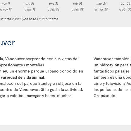
nov 11
dic 06
ene 31
feb 03
mar 24
abr 24
a nov 17
a dic 12
a feb 06
a feb 09
a mar 30
a abr 3
y vuelta e incluyen tasas e impuestos
uver
á, Vancouver sorprende con sus vistas del
Vancouver también e
mpresionantes montañas.
un
hidroavión
para 
nley
, un enorme parque urbano conocido en
fantásticos paisajes
y variedad de vida animal
.
también es una ubic
l malecón del parque Stanley o relájese en la
cine y televisión? A
centro de Vancouver. Si le gusta la actividad,
las películas de la
ugar a voleibol, navegar y hacer muchas
Crepúsculo.