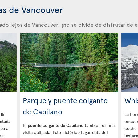
as de Vancouver
do lejos de Vancouver, ¡no se olvide de disfrutar de el
Parque y puente colgante
Whi
de Capilano
 15
La her
ntaña
encuen
El
puente colgante de Capilano
también es una
uba al
coche.
visita obligada. Este histórico lugar data del
no
invier