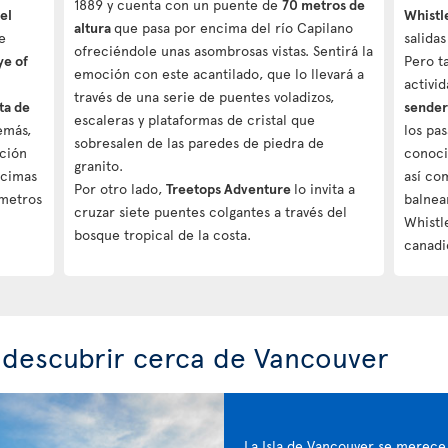
1889 y cuenta con un puente de
70 metros de
del
Whistl
altura
que pasa por encima del río Capilano
e
salida
ofreciéndole unas asombrosas vistas. Sentirá la
ye of
Pero t
emoción con este acantilado, que lo llevará a
activi
través de una serie de puentes voladizos,
ta de
sender
escaleras y plataformas de cristal que
emás,
los pa
sobresalen de las paredes de piedra de
cción
conoci
granito.
 cimas
así com
Por otro lado,
Treetops Adventure
lo invita a
ómetros
balnea
cruzar siete puentes colgantes a través del
Whistl
bosque tropical de la costa.
canadi
 descubrir cerca de Vancouver
La Isla de Vancouver se merece u