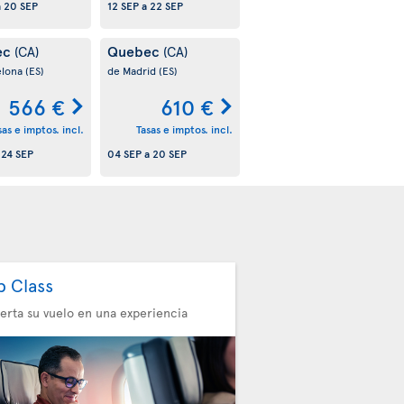
a
20 SEP
12 SEP
a
22 SEP
ec
Quebec
(CA)
(CA)
elona
(ES)
de Madrid
(ES)
566 €
610 €
sas e imptos. incl.
Tasas e imptos. incl.
a
24 SEP
04 SEP
a
20 SEP
b Class
erta su vuelo en una experiencia