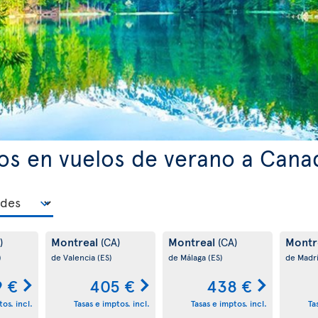
os en vuelos de verano a Cana
Montreal
Montreal
Montr
)
(CA)
(CA)
)
de Valencia
(ES)
de Málaga
(ES)
de Madr
9 €
405 €
438 €
os. incl.
Tasas e imptos. incl.
Tasas e imptos. incl.
Ta