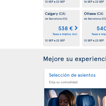
12 SEP
a
22 SEP
16 SEP
a
22 SEP
Calgary
Ottawa
(CA)
(CA)
de Barcelona
(ES)
de Barcelona
(ES
538 €
540
Tasas e imptos. incl.
Tasas e impt
12 SEP
a
22 SEP
12 SEP
a
22 SEP
Mejore su experienc
Selección de asientos
Elija su comodidad