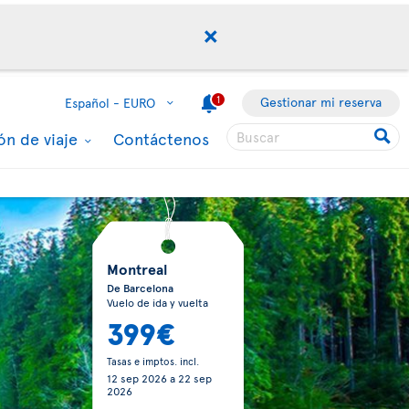
1
Gestionar mi reserva
Español -
EURO
ón de viaje
Contáctenos
Montreal
De Barcelona
Vuelo de ida y vuelta
399€
Tasas e imptos. incl.
12 sep 2026
a
22 sep
2026