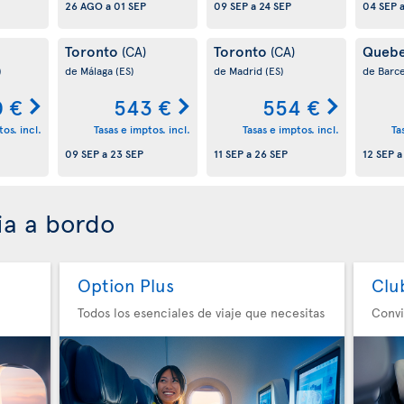
26 AGO
a
01 SEP
09 SEP
a
24 SEP
04 SEP
Toronto
Toronto
Queb
(CA)
(CA)
)
de Málaga
(ES)
de Madrid
(ES)
de Barc
 €
543 €
554 €
os. incl.
Tasas e imptos. incl.
Tasas e imptos. incl.
Ta
09 SEP
a
23 SEP
11 SEP
a
26 SEP
12 SEP
ia a bordo
Option Plus
Clu
Todos los esenciales de viaje que necesitas
Convi