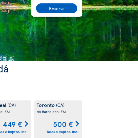
Reserva
dá
eal
Toronto
(CA)
(CA)
id
(ES)
de Barcelona
(ES)
449 €
500 €
sas e imptos. incl.
Tasas e imptos. incl.