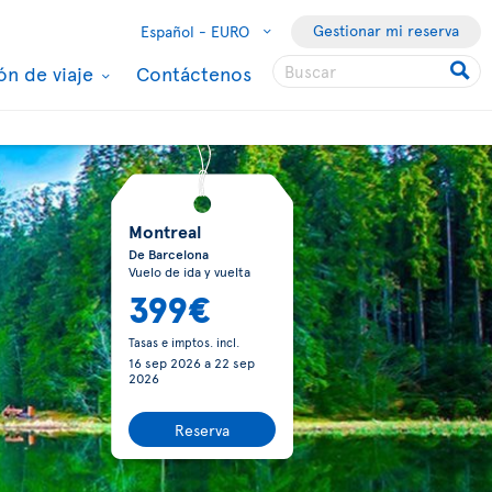
Gestionar mi reserva
Español -
EURO
ón de viaje
Contáctenos
Montreal
De Barcelona
Vuelo de ida y vuelta
399€
Tasas e imptos. incl.
16 sep 2026
a
22 sep
2026
Reserva