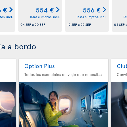
 €
554 €
556 €
os. incl.
Tasas e imptos. incl.
Tasas e imptos. incl.
Ta
04 SEP
a
20 SEP
12 SEP
a
22 SEP
04 SEP
ia a bordo
Option Plus
Clu
Todos los esenciales de viaje que necesitas
Convi