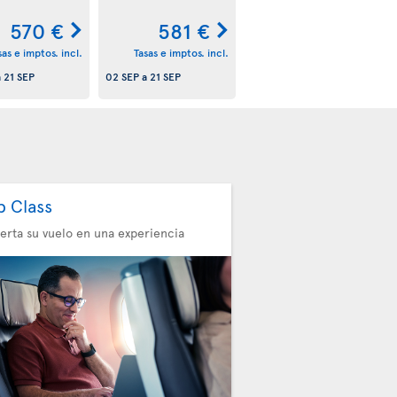
570 €
581 €
sas e imptos. incl.
Tasas e imptos. incl.
a
21 SEP
02 SEP
a
21 SEP
b Class
erta su vuelo en una experiencia