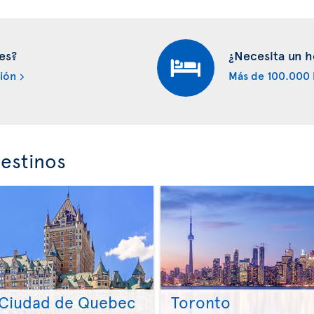
es?
¿Necesita un h
ión
Más de 100.000 
estinos
Ciudad de Quebec
Toronto