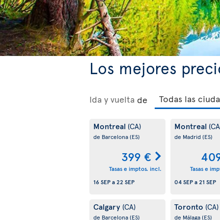
Los mejores preci
Ida y vuelta
de
Montreal
Montreal
(CA)
(CA
de Barcelona
(ES)
de Madrid
(ES)
399 €
409
Tasas e imptos. incl.
Tasas e impt
16 SEP
a
22 SEP
04 SEP
a
21 SEP
Calgary
Toronto
(CA)
(CA)
de Barcelona
(ES)
de Málaga
(ES)