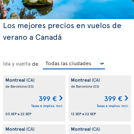
Los mejores precios en vuelos de
verano a Canadá
Ida y vuelta
de
Montreal
Montreal
(CA)
(CA)
de Barcelona
(ES)
de Barcelona
(ES)
399 €
399 €
Tasas e imptos. incl.
Tasas e imptos. incl.
03 SEP
a
22 SEP
12 SEP
a
22 SEP
Montreal
Montreal
(CA)
(CA)