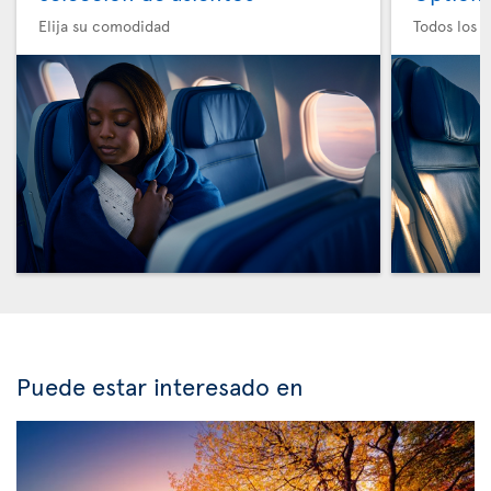
Elija su comodidad
Todos los e
Puede estar interesado en