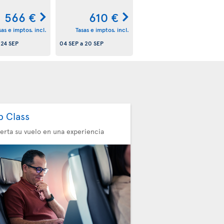
566 €
610 €
sas e imptos. incl.
Tasas e imptos. incl.
a
24 SEP
04 SEP
a
20 SEP
b Class
erta su vuelo en una experiencia