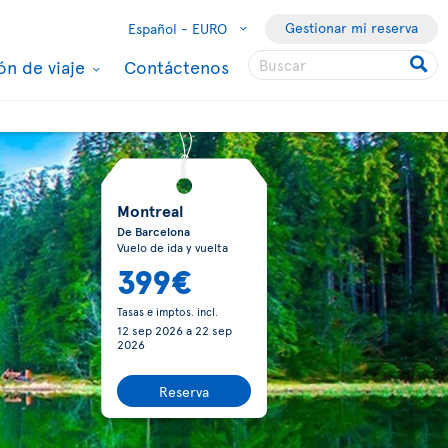
Gestionar mi reserva
Español -
EURO
ón de viaje
Contáctenos
Montreal
De Barcelona
Vuelo de ida y vuelta
399€
Tasas e imptos. incl.
12 sep 2026
a
22 sep
2026
Reserva