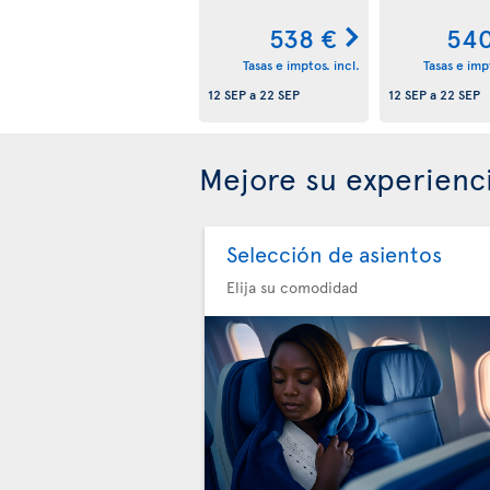
538 €
540
Tasas e imptos. incl.
Tasas e impt
12 SEP
a
22 SEP
12 SEP
a
22 SEP
Mejore su experienc
Selección de asientos
Elija su comodidad