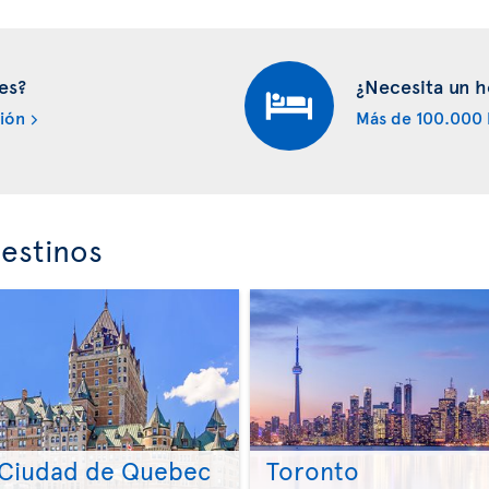
es?
¿Necesita un h
ión
Más de 100.000 
estinos
Ciudad de Quebec
Toronto