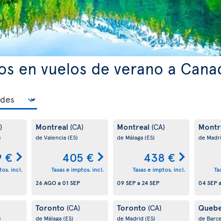
os en vuelos de verano a Cana
Montreal
Montreal
Montr
)
(CA)
(CA)
)
de Valencia
(ES)
de Málaga
(ES)
de Madr
9 €
405 €
438 €
os. incl.
Tasas e imptos. incl.
Tasas e imptos. incl.
Ta
26 AGO
a
01 SEP
09 SEP
a
24 SEP
04 SEP
Toronto
Toronto
Queb
(CA)
(CA)
)
de Málaga
(ES)
de Madrid
(ES)
de Barc