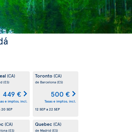
dá
eal
Toronto
(CA)
(CA)
id
(ES)
de Barcelona
(ES)
449 €
500 €
sas e imptos. incl.
Tasas e imptos. incl.
a
20 SEP
12 SEP
a
22 SEP
ec
Quebec
(CA)
(CA)
elona
(ES)
de Madrid
(ES)