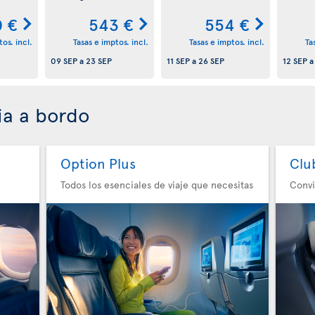
 €
543 €
554 €
os. incl.
Tasas e imptos. incl.
Tasas e imptos. incl.
Ta
09 SEP
a
23 SEP
11 SEP
a
26 SEP
12 SEP
ia a bordo
Option Plus
Clu
Todos los esenciales de viaje que necesitas
Convi