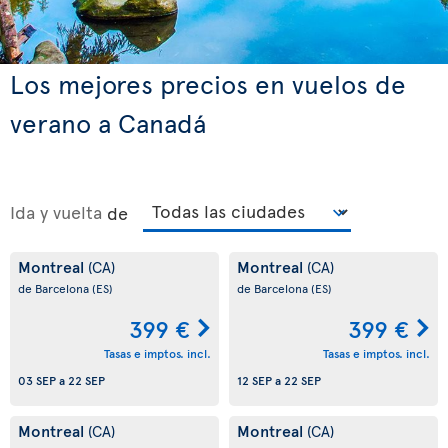
Los mejores precios en vuelos de
verano a Canadá
Ida y vuelta
de
Montreal
Montreal
(CA)
(CA)
de Barcelona
(ES)
de Barcelona
(ES)
399 €
399 €
Tasas e imptos. incl.
Tasas e imptos. incl.
03 SEP
a
22 SEP
12 SEP
a
22 SEP
Montreal
Montreal
(CA)
(CA)