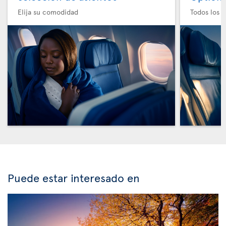
Elija su comodidad
Todos los e
Puede estar interesado en