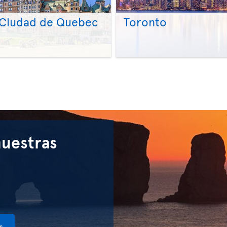
Ciudad de Quebec
Toronto
>
>
nuestras
s