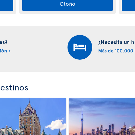
Otoño
es?
¿Necesita un h
ión
Más de 100.000 
estinos