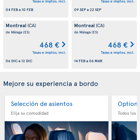
Tasas e imptos. incl.
Tasas e imptos. incl.
04 FEB
a
10 FEB
09 SEP
a
22 SEP
Montreal
Montreal
(CA)
(CA)
de Málaga
(ES)
de Málaga
(ES)
468 €
468 €
Tasas e imptos. incl.
Tasas e imptos. incl.
06 DIC
a
12 DIC
14 FEB
a
06 MAR
Mejore su experiencia a bordo
Selección de asientos
Option 
Elija su comodidad
Todos los e