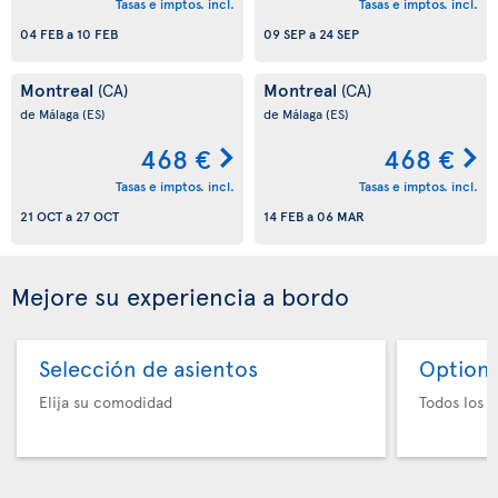
Tasas e imptos. incl.
Tasas e imptos. incl.
04 FEB
a
10 FEB
09 SEP
a
24 SEP
Montreal
Montreal
(CA)
(CA)
de Málaga
(ES)
de Málaga
(ES)
468 €
468 €
Tasas e imptos. incl.
Tasas e imptos. incl.
21 OCT
a
27 OCT
14 FEB
a
06 MAR
Mejore su experiencia a bordo
Selección de asientos
Option 
Elija su comodidad
Todos los e