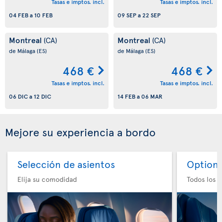
Tasas e imptos. incl.
Tasas e imptos. incl.
04 FEB
a
10 FEB
09 SEP
a
22 SEP
Montreal
Montreal
(CA)
(CA)
de Málaga
(ES)
de Málaga
(ES)
468 €
468 €
Tasas e imptos. incl.
Tasas e imptos. incl.
06 DIC
a
12 DIC
14 FEB
a
06 MAR
Mejore su experiencia a bordo
Selección de asientos
Option 
Elija su comodidad
Todos los e