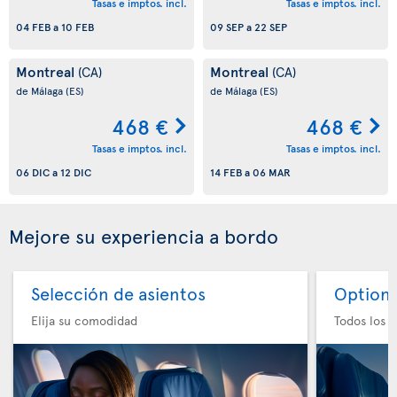
Tasas e imptos. incl.
Tasas e imptos. incl.
04 FEB
a
10 FEB
09 SEP
a
22 SEP
Montreal
Montreal
(CA)
(CA)
de Málaga
(ES)
de Málaga
(ES)
468 €
468 €
Tasas e imptos. incl.
Tasas e imptos. incl.
06 DIC
a
12 DIC
14 FEB
a
06 MAR
Mejore su experiencia a bordo
Selección de asientos
Option 
Elija su comodidad
Todos los e