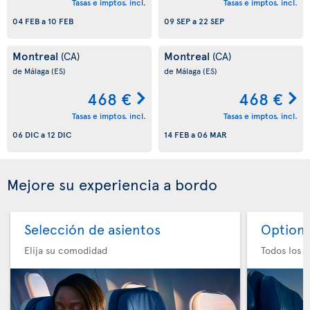
Tasas e imptos. incl.
Tasas e imptos. incl.
04 FEB
a
10 FEB
09 SEP
a
22 SEP
Montreal
Montreal
(CA)
(CA)
de Málaga
(ES)
de Málaga
(ES)
468 €
468 €
Tasas e imptos. incl.
Tasas e imptos. incl.
06 DIC
a
12 DIC
14 FEB
a
06 MAR
Mejore su experiencia a bordo
Selección de asientos
Option 
Elija su comodidad
Todos los e