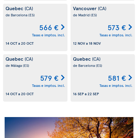
Quebec
Vancouver
(CA)
(CA)
de Barcelona
(ES)
de Madrid
(ES)
566 €
573 €
Tasas e imptos. incl.
Tasas e imptos. incl.
14 OCT
a
20 OCT
12 NOV
a
18 NOV
Quebec
Quebec
(CA)
(CA)
de Málaga
(ES)
de Barcelona
(ES)
579 €
581 €
Tasas e imptos. incl.
Tasas e imptos. incl.
14 OCT
a
20 OCT
16 SEP
a
22 SEP