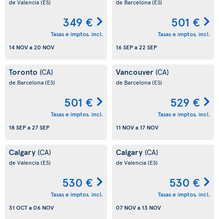
de Valencia
(ES)
de Barcelona
(ES)
349 €
501 €
Tasas e imptos. incl.
Tasas e imptos. incl.
14 NOV
a
20 NOV
16 SEP
a
22 SEP
Toronto
Vancouver
(CA)
(CA)
de Barcelona
(ES)
de Barcelona
(ES)
501 €
529 €
Tasas e imptos. incl.
Tasas e imptos. incl.
18 SEP
a
27 SEP
11 NOV
a
17 NOV
Calgary
Calgary
(CA)
(CA)
de Valencia
(ES)
de Valencia
(ES)
530 €
530 €
Tasas e imptos. incl.
Tasas e imptos. incl.
31 OCT
a
06 NOV
07 NOV
a
13 NOV