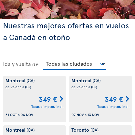
Nuestras mejores ofertas en vuelos
a Canadá en otoño
Ida y vuelta
de
Montreal
Montreal
(CA)
(CA)
de Valencia
(ES)
de Valencia
(ES)
349 €
349 €
Tasas e imptos. incl.
Tasas e imptos. incl.
31 OCT
a
06 NOV
07 NOV
a
13 NOV
Montreal
Toronto
(CA)
(CA)