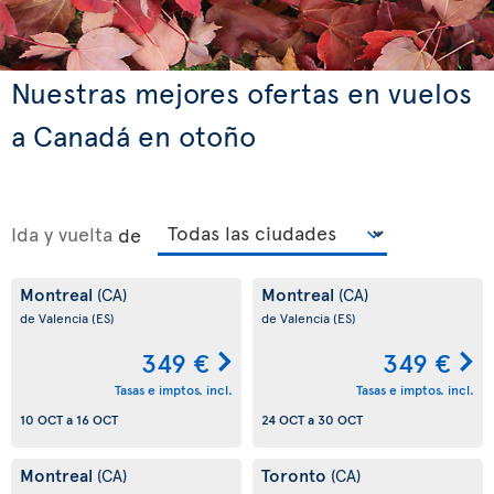
Nuestras mejores ofertas en vuelos
a Canadá en otoño
Ida y vuelta
de
Montreal
Montreal
(CA)
(CA)
de Valencia
(ES)
de Valencia
(ES)
349 €
349 €
Tasas e imptos. incl.
Tasas e imptos. incl.
10 OCT
a
16 OCT
24 OCT
a
30 OCT
Montreal
Toronto
(CA)
(CA)