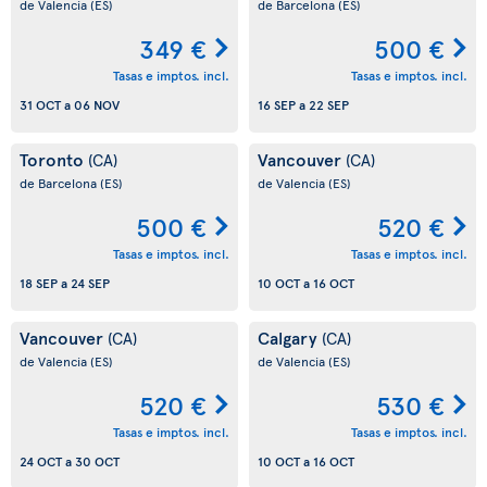
de Valencia
(ES)
de Barcelona
(ES)
349 €
500 €
Tasas e imptos. incl.
Tasas e imptos. incl.
31 OCT
a
06 NOV
16 SEP
a
22 SEP
Toronto
Vancouver
(CA)
(CA)
de Barcelona
(ES)
de Valencia
(ES)
500 €
520 €
Tasas e imptos. incl.
Tasas e imptos. incl.
18 SEP
a
24 SEP
10 OCT
a
16 OCT
Vancouver
Calgary
(CA)
(CA)
de Valencia
(ES)
de Valencia
(ES)
520 €
530 €
Tasas e imptos. incl.
Tasas e imptos. incl.
24 OCT
a
30 OCT
10 OCT
a
16 OCT