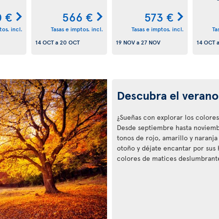
 €
566 €
573 €
os. incl.
Tasas e imptos. incl.
Tasas e imptos. incl.
Ta
14 OCT
a
20 OCT
19 NOV
a
27 NOV
14 OCT
Descubra el verano
¿Sueñas con explorar los colores
Desde septiembre hasta noviembre
tonos de rojo, amarillo y naranja
otoño y déjate encantar por sus
colores de matices deslumbrant