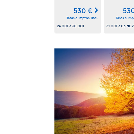
530 €
530
Tasas e imptos. incl.
Tasas e impt
24 OCT
a
30 OCT
31 OCT
a
06 NOV