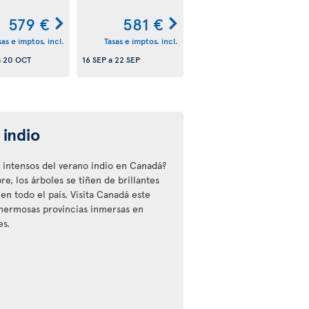
579 €
581 €
sas e imptos. incl.
Tasas e imptos. incl.
a
20 OCT
16 SEP
a
22 SEP
 indio
 intensos del verano indio en Canadá?
, los árboles se tiñen de brillantes
 en todo el país. Visita Canadá este
 hermosas provincias inmersas en
es.