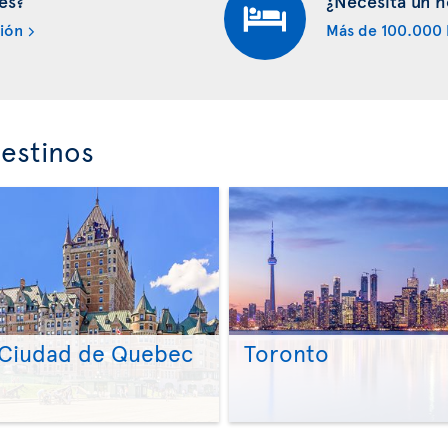
es?
¿Necesita un h
ión
Más de 100.000 
estinos
Ciudad de Quebec
Toronto
>
>