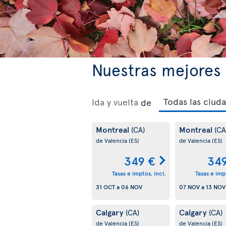
Nuestras mejores 
Ida y vuelta
de
Montreal
Montreal
(CA)
(CA
de Valencia
(ES)
de Valencia
(ES)
349 €
34
Tasas e imptos. incl.
Tasas e impt
31 OCT
a
06 NOV
07 NOV
a
13 NOV
Calgary
Calgary
(CA)
(CA)
de Valencia
(ES)
de Valencia
(ES)