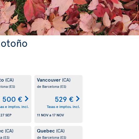
 otoño
to
Vancouver
(CA)
(CA)
elona
(ES)
de Barcelona
(ES)
500 €
529 €
sas e imptos. incl.
Tasas e imptos. incl.
a
27 SEP
11 NOV
a
17 NOV
ec
Quebec
(CA)
(CA)
ga
(ES)
de Barcelona
(ES)