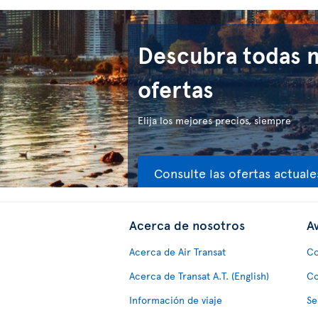
Descubra todas 
ofertas
Elija los mejores precios, siempre
Consulte las ofertas actuale
Acerca de nosotros
Av
Acerca de Air Transat
Co
Acerca de Transat A.T. (English)
Co
Información de viaje
Se