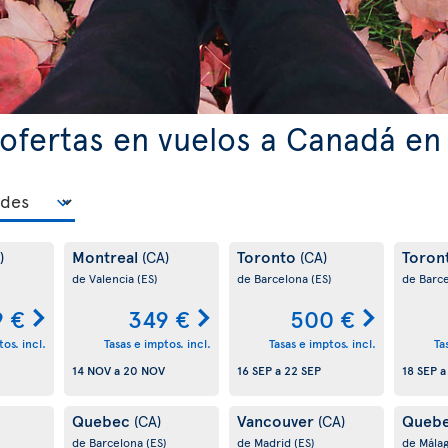
ofertas en vuelos a Canadá en
Montreal
Toronto
Toron
)
(CA)
(CA)
de Valencia
(ES)
de Barcelona
(ES)
de Barc
9 €
349 €
500 €
os. incl.
Tasas e imptos. incl.
Tasas e imptos. incl.
Ta
14 NOV
a
20 NOV
16 SEP
a
22 SEP
18 SEP
Quebec
Vancouver
Queb
(CA)
(CA)
de Barcelona
(ES)
de Madrid
(ES)
de Mála