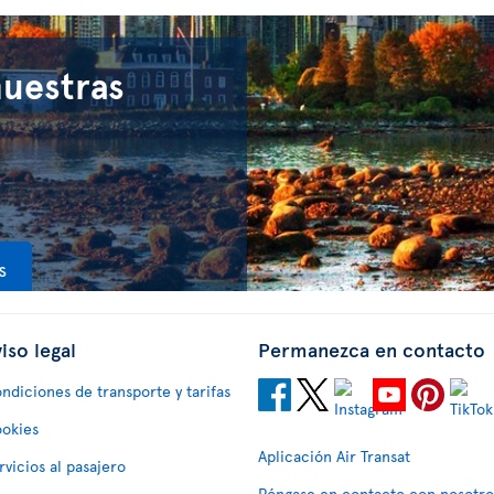
nuestras
s
iso legal
Permanezca en contacto
ndiciones de transporte y tarifas
okies
Aplicación Air Transat
rvicios al pasajero
Póngase en contacto con nosotro