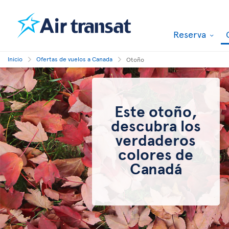
Reserva
Inicio
Ofertas de vuelos a Canada
Otoño
Este otoño,
descubra los
verdaderos
colores de
Canadá