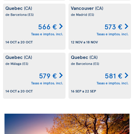
Quebec
Vancouver
(CA)
(CA)
de Barcelona
(ES)
de Madrid
(ES)
566 €
573 €
Tasas e imptos. incl.
Tasas e imptos. incl.
14 OCT
a
20 OCT
12 NOV
a
18 NOV
Quebec
Quebec
(CA)
(CA)
de Málaga
(ES)
de Barcelona
(ES)
579 €
581 €
Tasas e imptos. incl.
Tasas e imptos. incl.
14 OCT
a
20 OCT
16 SEP
a
22 SEP