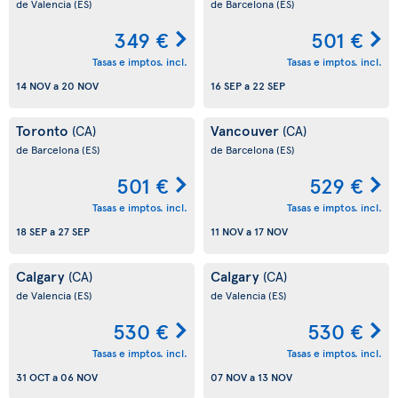
de Valencia
(ES)
de Barcelona
(ES)
349 €
501 €
Tasas e imptos. incl.
Tasas e imptos. incl.
14 NOV
a
20 NOV
16 SEP
a
22 SEP
Toronto
Vancouver
(CA)
(CA)
de Barcelona
(ES)
de Barcelona
(ES)
501 €
529 €
Tasas e imptos. incl.
Tasas e imptos. incl.
18 SEP
a
27 SEP
11 NOV
a
17 NOV
Calgary
Calgary
(CA)
(CA)
de Valencia
(ES)
de Valencia
(ES)
530 €
530 €
Tasas e imptos. incl.
Tasas e imptos. incl.
31 OCT
a
06 NOV
07 NOV
a
13 NOV