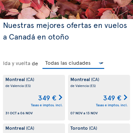
Nuestras mejores ofertas en vuelos
a Canadá en otoño
Ida y vuelta
de
Montreal
Montreal
(CA)
(CA)
de Valencia
(ES)
de Valencia
(ES)
349 €
349 €
Tasas e imptos. incl.
Tasas e imptos. incl.
31 OCT
a
06 NOV
07 NOV
a
13 NOV
Montreal
Toronto
(CA)
(CA)