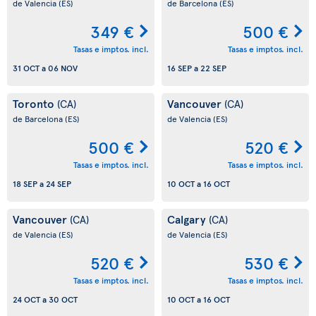
de Valencia
(ES)
de Barcelona
(ES)
349 €
500 €
Tasas e imptos. incl.
Tasas e imptos. incl.
31 OCT
a
06 NOV
16 SEP
a
22 SEP
Toronto
Vancouver
(CA)
(CA)
de Barcelona
(ES)
de Valencia
(ES)
500 €
520 €
Tasas e imptos. incl.
Tasas e imptos. incl.
18 SEP
a
24 SEP
10 OCT
a
16 OCT
Vancouver
Calgary
(CA)
(CA)
de Valencia
(ES)
de Valencia
(ES)
520 €
530 €
Tasas e imptos. incl.
Tasas e imptos. incl.
24 OCT
a
30 OCT
10 OCT
a
16 OCT