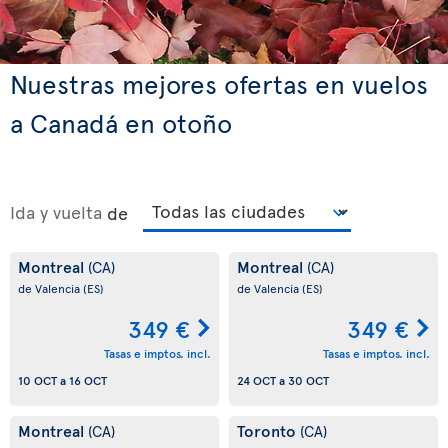
Nuestras mejores ofertas en vuelos
a Canadá en otoño
Ida y vuelta
de
Montreal
Montreal
(CA)
(CA)
de Valencia
(ES)
de Valencia
(ES)
349 €
349 €
Tasas e imptos. incl.
Tasas e imptos. incl.
10 OCT
a
16 OCT
24 OCT
a
30 OCT
Montreal
Toronto
(CA)
(CA)