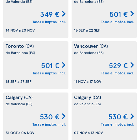
de Valencia
(ES)
de Barcelona
(ES)
349 €
501 €
Tasas e imptos. incl.
Tasas e imptos. incl.
14 NOV
a
20 NOV
16 SEP
a
22 SEP
Toronto
Vancouver
(CA)
(CA)
de Barcelona
(ES)
de Barcelona
(ES)
501 €
529 €
Tasas e imptos. incl.
Tasas e imptos. incl.
18 SEP
a
27 SEP
11 NOV
a
17 NOV
Calgary
Calgary
(CA)
(CA)
de Valencia
(ES)
de Valencia
(ES)
530 €
530 €
Tasas e imptos. incl.
Tasas e imptos. incl.
31 OCT
a
06 NOV
07 NOV
a
13 NOV