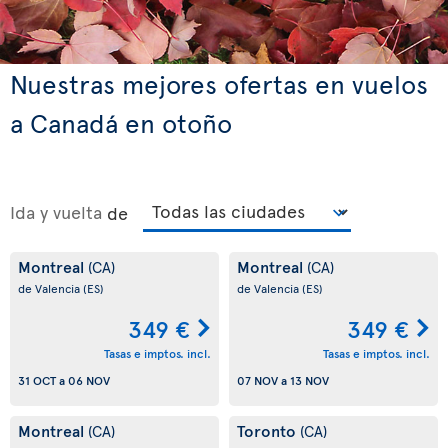
Nuestras mejores ofertas en vuelos
a Canadá en otoño
Ida y vuelta
de
Montreal
Montreal
(CA)
(CA)
de Valencia
(ES)
de Valencia
(ES)
349 €
349 €
Tasas e imptos. incl.
Tasas e imptos. incl.
31 OCT
a
06 NOV
07 NOV
a
13 NOV
Montreal
Toronto
(CA)
(CA)