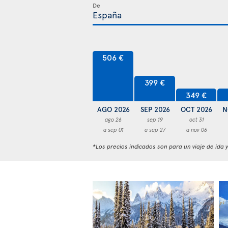
De
506 €
399 €
349 €
AGO 2026
SEP 2026
OCT 2026
N
ago 26
sep 19
oct 31
a sep 01
a sep 27
a nov 06
*Los precios indicados son para un viaje de ida 