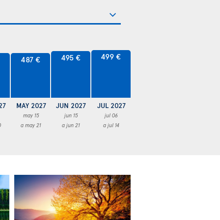
499 €
495 €
€
487 €
27
MAY 2027
JUN 2027
JUL 2027
may 15
jun 15
jul 06
0
a may 21
a jun 21
a jul 14