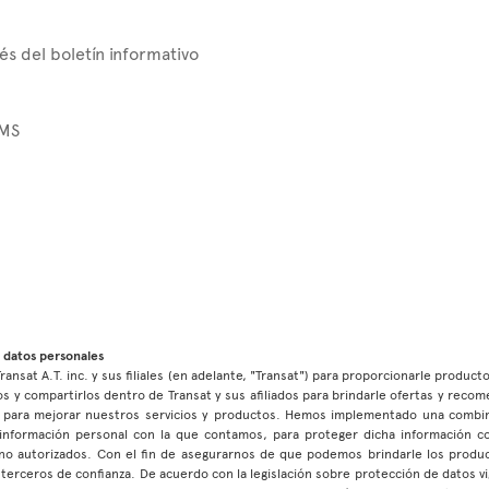
és del boletín informativo
SMS
 datos personales
ransat A.T. inc. y sus filiales (en adelante, "Transat") para proporcionarle product
s y compartirlos dentro de Transat y sus afiliados para brindarle ofertas y reco
as para mejorar nuestros servicios y productos. Hemos implementado una combin
la información personal con la que contamos, para proteger dicha información c
no autorizados. Con el fin de asegurarnos de que podemos brindarle los product
terceros de confianza. De acuerdo con la legislación sobre protección de datos vi