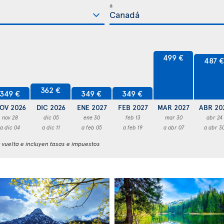
a
499 €
487 
362 €
349 €
349 €
349 €
OV 2026
DIC 2026
ENE 2027
FEB 2027
MAR 2027
ABR 20
nov 28
dic 05
ene 30
feb 13
mar 30
abr 24
a dic 04
a dic 11
a feb 05
a feb 19
a abr 07
a abr 3
y vuelta e incluyen tasas e impuestos