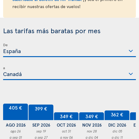
recibir nuestras ofertas de vuelos!
Las tarifas más baratas por mes
De
a
405 €
399 €
362 €
349 €
349 €
3
AGO 2026
SEP 2026
OCT 2026
NOV 2026
DIC 2026
EN
ago 26
sep 19
oct 31
nov 28
dic 05
a sep 01
a sep 27
a nov 06
a dic 04
a dic 11
a