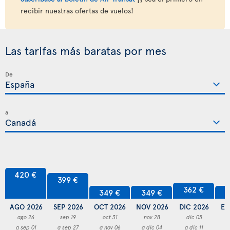
recibir nuestras ofertas de vuelos!
Las tarifas más baratas por mes
De
a
420 €
399 €
362 €
349 €
349 €
3
AGO 2026
SEP 2026
OCT 2026
NOV 2026
DIC 2026
EN
ago 26
sep 19
oct 31
nov 28
dic 05
a sep 01
a sep 27
a nov 06
a dic 04
a dic 11
a