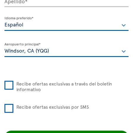
Apellido*
Idioma preferido*
Aeropuerto principal*
Recibe ofertas exclusivas a través del boletín
informativo
Recibe ofertas exclusivas por SMS