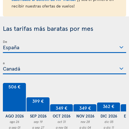
recibir nuestras ofertas de vuelos!
Las tarifas más baratas por mes
De
a
506 €
399 €
362 €
349 €
349 €
3
AGO 2026
SEP 2026
OCT 2026
NOV 2026
DIC 2026
EN
ago 26
sep 19
oct 31
nov 28
dic 05
a sep 01
a sep 27
a nov 06
a dic 04
a dic 11
a