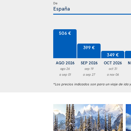
De
506 €
399 €
349 €
AGO 2026
SEP 2026
OCT 2026
N
ago 26
sep 19
oct 31
a sep 01
a sep 27
a nov 06
*Los precios indicados son para un viaje de ida 