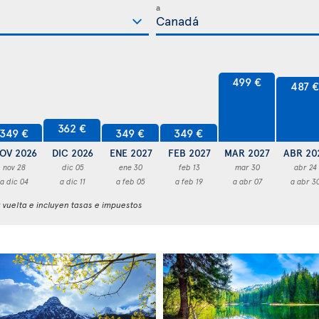
a
499 €
487 
362 €
349 €
349 €
349 €
OV 2026
DIC 2026
ENE 2027
FEB 2027
MAR 2027
ABR 20
nov 28
dic 05
ene 30
feb 13
mar 30
abr 24
a dic 04
a dic 11
a feb 05
a feb 19
a abr 07
a abr 3
y vuelta e incluyen tasas e impuestos