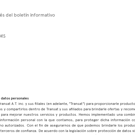
és del boletín informativo
SMS
 datos personales
ransat A.T. inc. y sus filiales (en adelante, "Transat") para proporcionarle product
s y compartirlos dentro de Transat y sus afiliados para brindarle ofertas y reco
as para mejorar nuestros servicios y productos. Hemos implementado una combin
la información personal con la que contamos, para proteger dicha información c
no autorizados. Con el fin de asegurarnos de que podemos brindarle los product
terceros de confianza. De acuerdo con la legislación sobre protección de datos vi