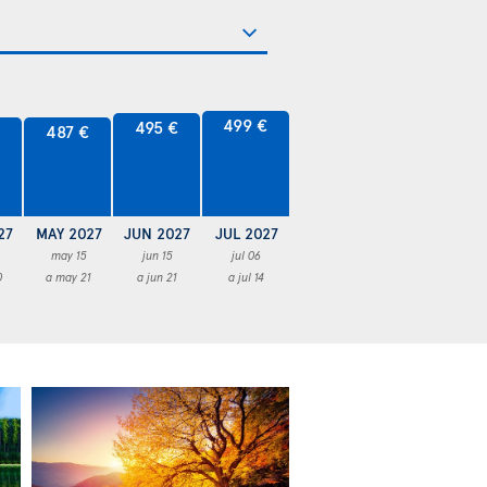
499 €
495 €
€
487 €
27
MAY 2027
JUN 2027
JUL 2027
may 15
jun 15
jul 06
0
a may 21
a jun 21
a jul 14