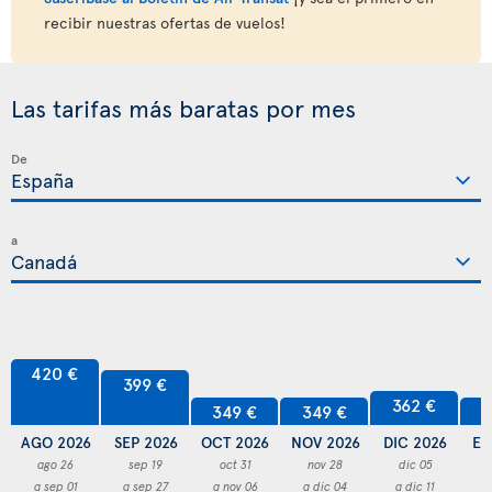
recibir nuestras ofertas de vuelos!
Las tarifas más baratas por mes
De
a
420 €
399 €
362 €
349 €
349 €
3
AGO 2026
SEP 2026
OCT 2026
NOV 2026
DIC 2026
EN
ago 26
sep 19
oct 31
nov 28
dic 05
a sep 01
a sep 27
a nov 06
a dic 04
a dic 11
a