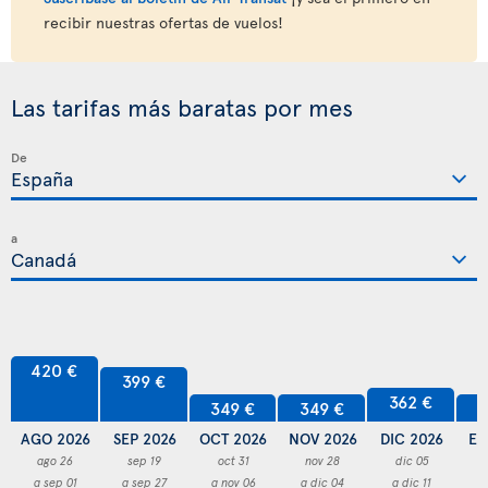
recibir nuestras ofertas de vuelos!
Las tarifas más baratas por mes
De
a
420 €
399 €
362 €
349 €
349 €
3
AGO 2026
SEP 2026
OCT 2026
NOV 2026
DIC 2026
EN
ago 26
sep 19
oct 31
nov 28
dic 05
a sep 01
a sep 27
a nov 06
a dic 04
a dic 11
a