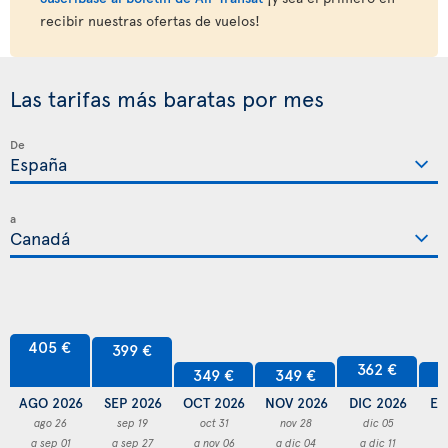
recibir nuestras ofertas de vuelos!
Las tarifas más baratas por mes
De
a
405 €
399 €
362 €
349 €
349 €
3
AGO 2026
SEP 2026
OCT 2026
NOV 2026
DIC 2026
EN
ago 26
sep 19
oct 31
nov 28
dic 05
a sep 01
a sep 27
a nov 06
a dic 04
a dic 11
a