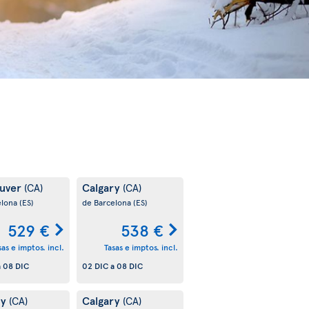
uver
Calgary
(CA)
(CA)
elona
(ES)
de Barcelona
(ES)
529 €
538 €
sas e imptos. incl.
Tasas e imptos. incl.
a
08 DIC
02 DIC
a
08 DIC
ry
Calgary
(CA)
(CA)