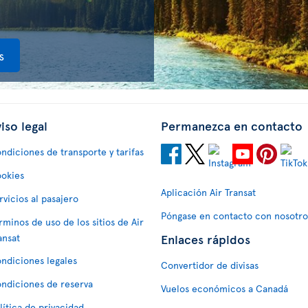
s
iso legal
Permanezca en contacto
ndiciones de transporte y tarifas
okies
Aplicación Air Transat
rvicios al pasajero
Póngase en contacto con nosotro
rminos de uso de los sitios de Air
Enlaces rápidos
ansat
ndiciones legales
Convertidor de divisas
ndiciones de reserva
Vuelos económicos a Canadá
lítica de privacidad