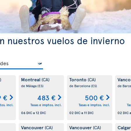
n nuestros vuelos de invierno
Montreal
Toronto
Vanco
)
(CA)
(CA)
de Málaga
(ES)
de Barcelona
(ES)
de Barc
 €
483 €
500 €
os. incl.
Tasas e imptos. incl.
Tasas e imptos. incl.
Ta
06 DIC
a
12 DIC
02 DIC
a
11 DIC
02 DIC
Vancouver
Vancouver
Calga
(CA)
(CA)