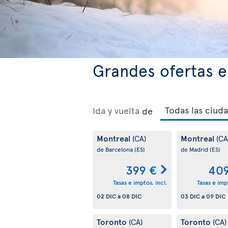
Grandes ofertas e
Ida y vuelta
de
Montreal
Montreal
(CA)
(CA
de Barcelona
(ES)
de Madrid
(ES)
399 €
409
Tasas e imptos. incl.
Tasas e impt
02 DIC
a
08 DIC
03 DIC
a
09 DIC
Toronto
Toronto
(CA)
(CA)