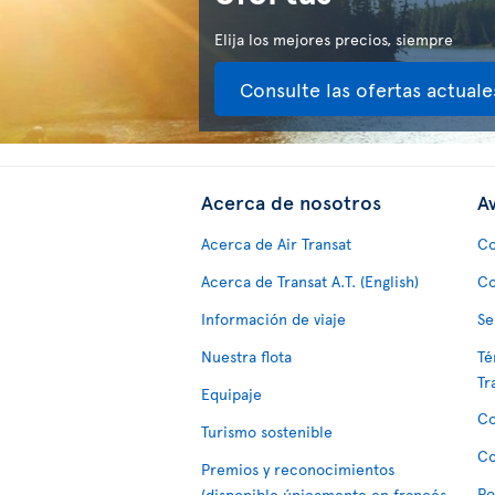
Elija los mejores precios, siempre
Consulte las ofertas actuale
Acerca de nosotros
Av
Acerca de Air Transat
Co
Acerca de Transat A.T. (English)
Co
Información de viaje
Se
Nuestra flota
Té
Tr
Equipaje
Co
Turismo sostenible
Co
Premios y reconocimientos
Po
(disponible únicamente en francés