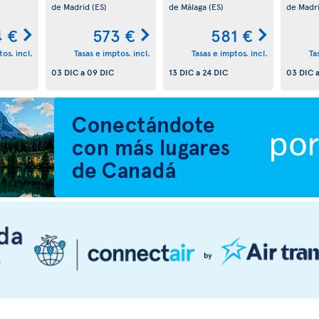
de Madrid
(ES)
de Málaga
(ES)
de Madr
 €
573 €
581 €
os. incl.
Tasas e imptos. incl.
Tasas e imptos. incl.
Ta
03 DIC
a
09 DIC
13 DIC
a
24 DIC
03 DIC