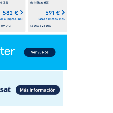
id
(ES)
de Málaga
(ES)
582 €
591 €
sas e imptos. incl.
Tasas e imptos. incl.
a
09 DIC
13 DIC
a
24 DIC