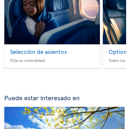
Selección de asientos
Option 
Elija su comodidad
Todos los e
Puede estar interesado en