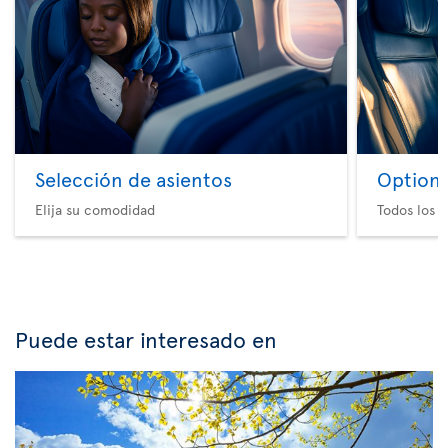
Selección de asientos
Option 
Elija su comodidad
Todos los e
Puede estar interesado en