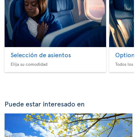
Selección de asientos
Option 
Elija su comodidad
Todos los e
Puede estar interesado en