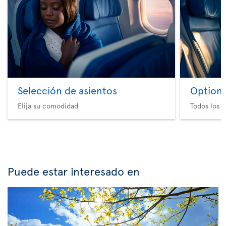
Selección de asientos
Option 
Elija su comodidad
Todos los e
Puede estar interesado en