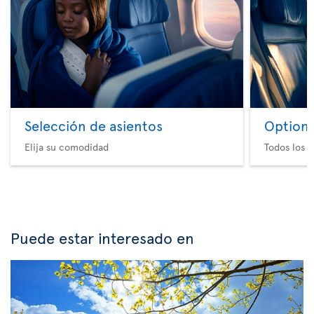
Selección de asientos
Option 
Elija su comodidad
Todos los e
Puede estar interesado en