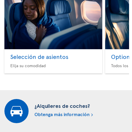
Selección de asientos
Option 
Elija su comodidad
Todos los e
¿Alquileres de coches?
Obtenga más información