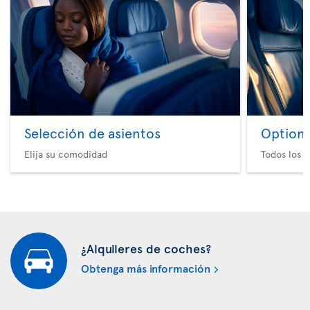
Selección de asientos
Option 
Elija su comodidad
Todos los e
¿Alquileres de coches?
Obtenga más información