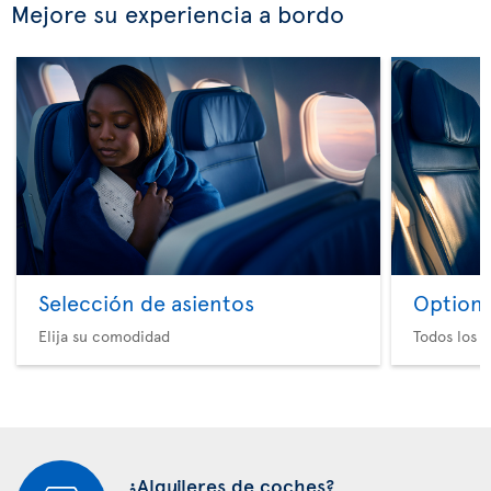
Mejore su experiencia a bordo
Selección de asientos
Option 
Elija su comodidad
Todos los e
¿Alquileres de coches?