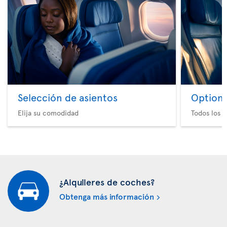
Selección de asientos
Option 
Elija su comodidad
Todos los e
¿Alquileres de coches?
Obtenga más información