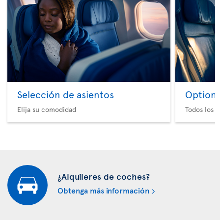
Selección de asientos
Option 
Elija su comodidad
Todos los e
¿Alquileres de coches?
Obtenga más información