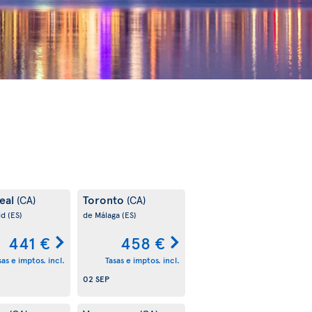
eal
Toronto
(CA)
(CA)
id
(ES)
de Málaga
(ES)
441 €
458 €
sas e imptos. incl.
Tasas e imptos. incl.
02 SEP