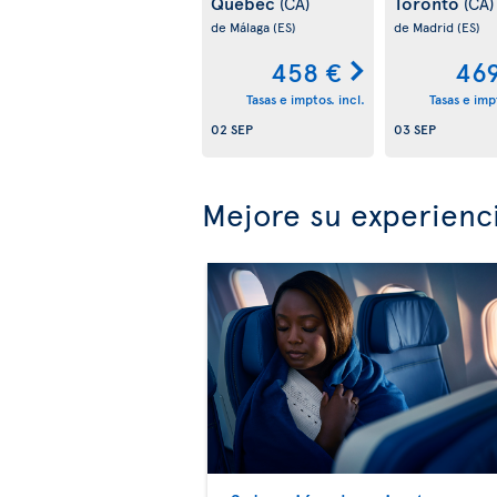
Quebec
Toronto
(CA)
(CA)
de Málaga
(ES)
de Madrid
(ES)
458 €
469
Tasas e imptos. incl.
Tasas e impt
02 SEP
03 SEP
Mejore su experienc