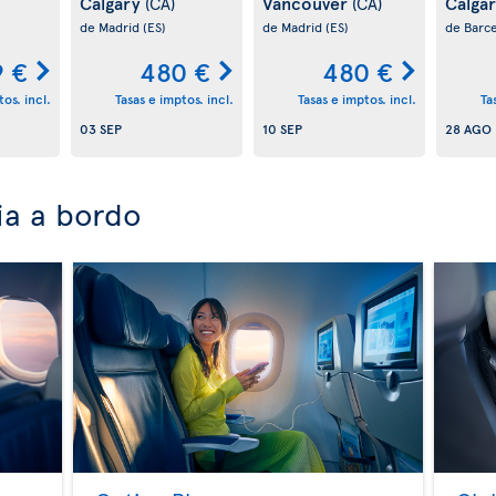
Calgary
Vancouver
Calga
(CA)
(CA)
de Madrid
(ES)
de Madrid
(ES)
de Barc
 €
480 €
480 €
os. incl.
Tasas e imptos. incl.
Tasas e imptos. incl.
Ta
03 SEP
10 SEP
28 AGO
ia a bordo