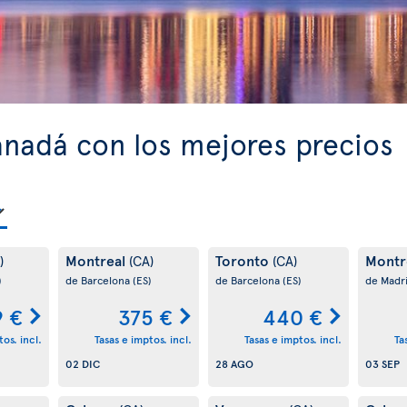
anadá con los mejores precios
Montreal
Toronto
Montr
)
(CA)
(CA)
)
de Barcelona
(ES)
de Barcelona
(ES)
de Madr
9 €
375 €
440 €
os. incl.
Tasas e imptos. incl.
Tasas e imptos. incl.
Ta
02 DIC
28 AGO
03 SEP