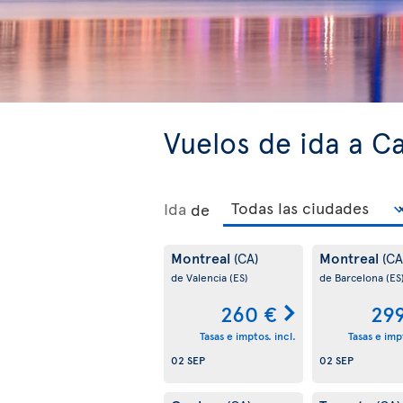
Vuelos de ida a C
Ida
de
Montreal
Montreal
(CA)
(CA
de Valencia
(ES)
de Barcelona
(ES
260 €
29
Tasas e imptos. incl.
Tasas e impt
02 SEP
02 SEP