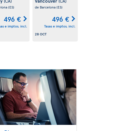
ry
Vancouver
(CA)
(CA)
elona
(ES)
de Barcelona
(ES)
496 €
496 €
sas e imptos. incl.
Tasas e imptos. incl.
28 OCT