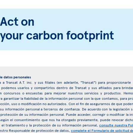
de datos personales
 a Transat A.T. inc. y sus filiales (en adelante, "Transat") para proporcionarl
, podemos usarlos y compartirlos dentro de Transat y sus afiliados para brind
ar en concursos o encuestas para mejorar nuestros servicios y productos. H
ra garantizar la fiabilidad de la información personal con la que contamos, para p
ucción, uso o modificación no autorizados. Con el fin de asegurarnos de que pode
 su información personal a terceros de confianza. De acuerdo con la legislación s
 protección de su información personal. Puede acceder, corregir o modificar la
egún el consentimiento que nos ha otorgado previamente, puede revocar dich
el tratamiento y la protección de su información personal,
consulte nuestra Pol
estro Responsable de protección de datos,
complete el Formulario de solicitud d