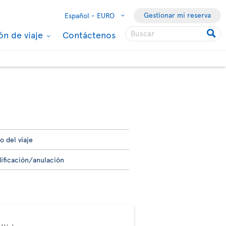
Gestionar mi reserva
Español -
EURO
ón de viaje
Contáctenos
o del viaje
ificación/anulación