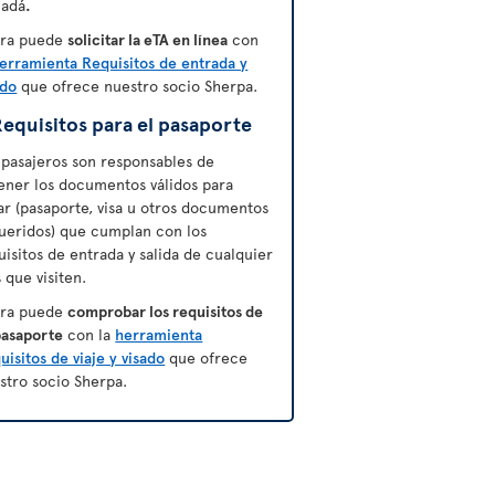
adá
.
ra puede
solicitar la eTA en línea
con
erramienta Requisitos de entrada y
ado
que ofrece nuestro socio Sherpa.
equisitos para el pasaporte
 pasajeros son responsables de
ener los documentos válidos para
jar (pasaporte, visa u otros documentos
ueridos) que cumplan con los
uisitos de entrada y salida de cualquier
s que visiten.
ra puede
comprobar los requisitos de
pasaporte
con la
herramienta
uisitos de viaje y visado
que ofrece
stro socio Sherpa.