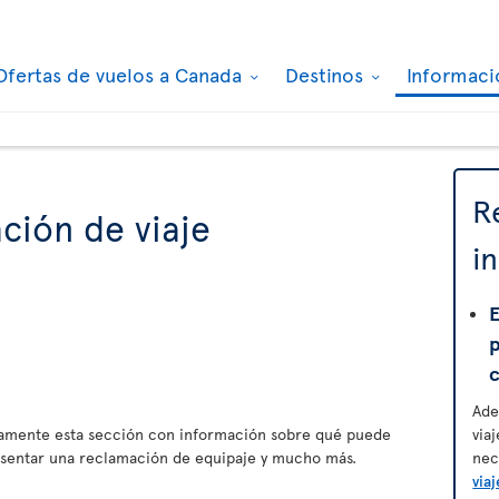
Ofertas de vuelos a Canada
Destinos
Informaci
R
ción de viaje
i
E
Ade
amente esta sección con información sobre qué puede
via
esentar una reclamación de equipaje y mucho más.
nec
viaj