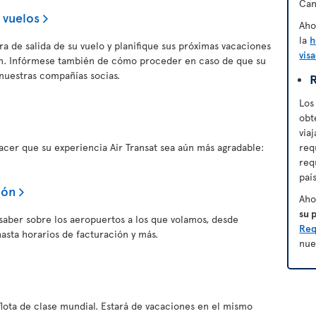
Can
 vuelos
Aho
la
h
a de salida de su vuelo y planifique sus próximas vacaciones
vis
ión. Infórmese también de cómo proceder en caso de que su
nuestras compañías socias.
R
Los
obt
via
er que su experiencia Air Transat sea aún más agradable:
req
req
paí
ión
Aho
su 
saber sobre los aeropuertos a los que volamos, desde
Req
asta horarios de facturación y más.
nue
flota de clase mundial. Estará de vacaciones en el mismo