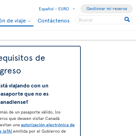
Gestionar mi reserva
Español -
EURO
ón de viaje
Contáctenos
equisitos de
ngreso
stá viajando con un
pasaporte que no es
canadiense?
más de un pasaporte válido, los
jeros que deseen visitar Canadá
esitan una
autorización electrónica de
e (eTA)
emitida por el Gobierno de