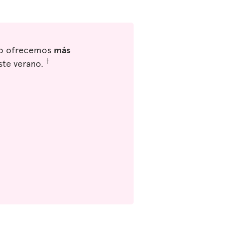
eso ofrecemos
más
†
ste verano.