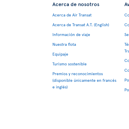
Acerca de nosotros
Av
Acerca de Air Transat
Co
Acerca de Transat A.T. (English)
Co
Información de viaje
Se
Nuestra flota
Té
Tr
Equipaje
Co
Turismo sostenible
Co
Premios y reconocimientos
Po
(disponible únicamente en francés
e inglés)
Po