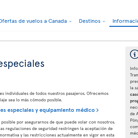
Ofertas de vuelos a Canada
Destinos
Informaci
especiales
Info
Tra
pre
la s
des individuales de todos nuestros pasajeros. Ofrecemos
caso
viaje sea lo más cómodo posible.
pro
nec
des especiales y equipamiento médico
de A
Pón
o posible por asegurarnos de que puede volar con nosotros.
com
las regulaciones de seguridad restringen la aceptación de
méd
normativa y las restricciones actualmente en vigor en esta