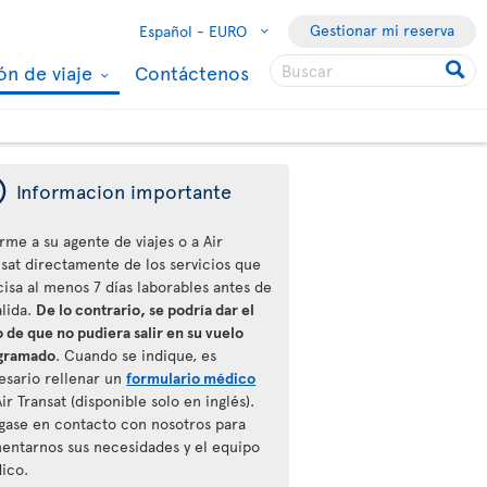
Gestionar mi reserva
Español -
EURO
ón de viaje
Contáctenos
ý
Informacion importante
rme a su agente de viajes o a Air
nsat directamente de los servicios que
cisa al menos 7 días laborables antes de
alida.
De lo contrario, se podría dar el
 de que no pudiera salir en su vuelo
gramado
. Cuando se indique, es
esario rellenar un
formulario médico
ir Transat (disponible solo en inglés).
gase en contacto con nosotros para
entarnos sus necesidades y el equipo
ico.