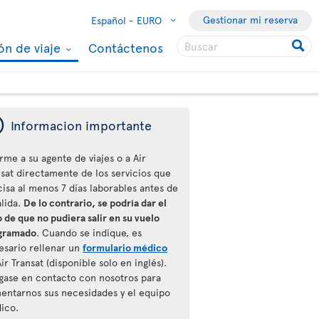
Gestionar mi reserva
Español -
EURO
ón de viaje
Contáctenos
ý
Informacion importante
rme a su agente de viajes o a Air
nsat directamente de los servicios que
cisa al menos 7 días laborables antes de
alida.
De lo contrario, se podría dar el
 de que no pudiera salir en su vuelo
gramado
. Cuando se indique, es
esario rellenar un
formulario médico
ir Transat (disponible solo en inglés).
gase en contacto con nosotros para
entarnos sus necesidades y el equipo
ico.