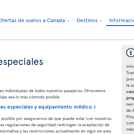
Ofertas de vuelos a Canada
Destinos
Informaci
especiales
Info
Tra
pre
la s
des individuales de todos nuestros pasajeros. Ofrecemos
caso
viaje sea lo más cómodo posible.
pro
nec
des especiales y equipamiento médico
de A
Pón
o posible por asegurarnos de que puede volar con nosotros.
com
las regulaciones de seguridad restringen la aceptación de
méd
normativa y las restricciones actualmente en vigor en esta