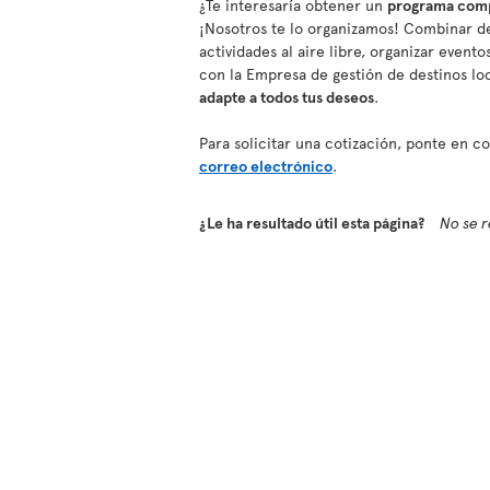
¿Te interesaría obtener un
programa compl
¡Nosotros te lo organizamos! Combinar de
actividades al aire libre, organizar event
con la Empresa de gestión de destinos lo
adapte a todos tus deseos
.
Para solicitar una cotización, ponte en 
correo electrónico
.
¿Le ha resultado útil esta página?
No se r